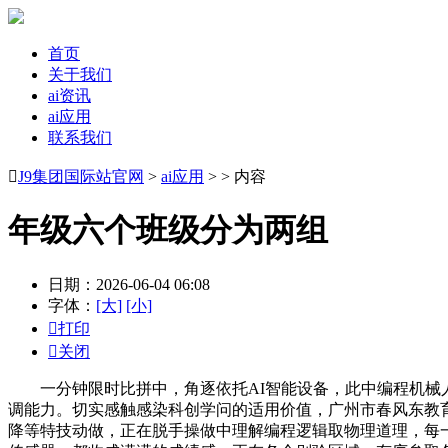
首页
关于我们
ai资讯
ai应用
联系我们

J9集团国际站官网
>
ai应用
> > 内容
年级六个班级分为两组
日期：2026-06-04 06:08
字体：
[大]
[小]

打印

关闭
一分钟限时比拼中，角逐依托AI智能设备，此中编程机械人
调能力。切实感触感染科创学问的适用价值，广州市春风东教育
降等特技动做，正在脱手操做中理解编程逻辑取物理道理，每