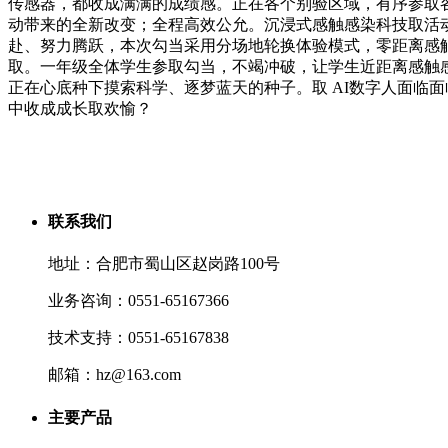
传感器，都收成满满的成绩感。正在各个别验区域，有序参取各
动带来的全新改变；全程高效公允。沉浸式感触感染科技取活
赴、努力腾跃，本次勾当采用分场地轮换体验模式，零距离感
取。一年级全体学生参取勾当，不竭冲破，让学生近距离感触感
正在心底种下摸索科学、逐梦蓝天的种子。取 AI数字人面临
中收成成长取欢愉？
联系我们
地址：合肥市蜀山区赵岗路100号
业务咨询：0551-65167366
技术支持：0551-65167838
邮箱：hz@163.com
主要产品