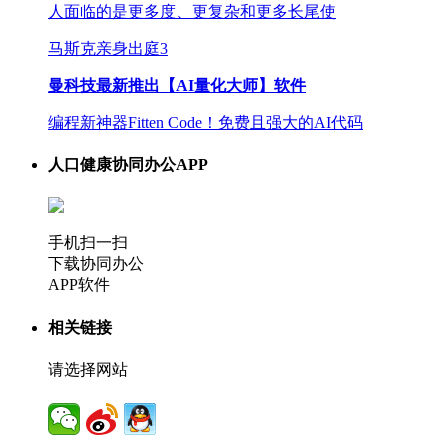
人面临的是更多度、更复杂和更多长尾使
马斯克亲身出庭3
曼科技最新推出【AI量化大师】软件
编程新神器Fitten Code！免费且强大的AI代码
人口健康协同办公APP
手机扫一扫
下载协同办公
APP软件
相关链接
请选择网站