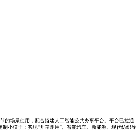
环节的场景使用，配合搭建人工智能公共办事平台。平台已拉通
专属定制小模子；实现“开箱即用”。智能汽车、新能源、现代纺织等