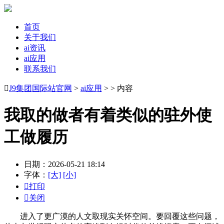
首页
关于我们
ai资讯
ai应用
联系我们

J9集团国际站官网
>
ai应用
> > 内容
我取的做者有着类似的驻外使
工做履历
日期：2026-05-21 18:14
字体：
[大]
[小]

打印

关闭
进入了更广漠的人文取现实关怀空间。要回覆这些问题，