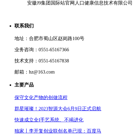
安徽J9集团国际站官网人口健康信息技术有限公司
联系我们
地址：合肥市蜀山区赵岗路100号
业务咨询：0551-65167366
技术支持：0551-65167838
邮箱：hz@163.com
主要产品
保守文化产物的创做流程
群星璀璨！2023智源大会6月9日正式启航
快速成立全I手艺系统、不竭进化
独家丨李开复创业联创名单已现：百度马