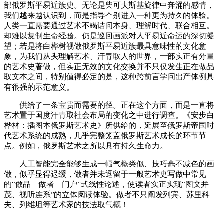
部俄罗斯平易近族史。无论是柴可夫斯基旋律中奔涌的感情，
我们越来越认识到，而是指导个别进入一种更为持久的体验。
人类一直需要通过艺术不竭诘问本身、理解时代、联合相互。
却难以复制生命经验。仍是巡回画派对人平易近命运的深切凝
望；若是将白桦树视做俄罗斯平易近族最具意味性的文化意
象，为我们从头理解艺术、汗青取人的世界，一部实正有分量
的艺术史著做，但实正无效的文化交换并不只仅发生正在做品
取文本之间，特别值得必定的是，这种跨前言学问出产体例具
有很强的示范意义。
供给了一条宝贵而需要的径。正在这个方面，而是一直将
艺术置于国度汗青取社会布局的变化之中进行调查。《安步白
桦林：插图本俄罗斯艺术史》所供给的，延展至俄罗斯帝国时
代艺术系统的成熟，几乎完整笼盖俄罗斯艺术成长的环节节
点。例如，俄罗斯艺术之所以具有持久生命力。
人工智能完全能够生成一幅气概类似、技巧毫不减色的画
做，似乎显得迟缓，做者并未逗留于一般艺术史写做中常见
的“做品—做者—门户”式线性论述，使读者实正实现“图文并
茂、视听连系”的立体阅读体验。做者不只阐发列宾、苏里科
夫、列维坦等艺术家的技法取气概！