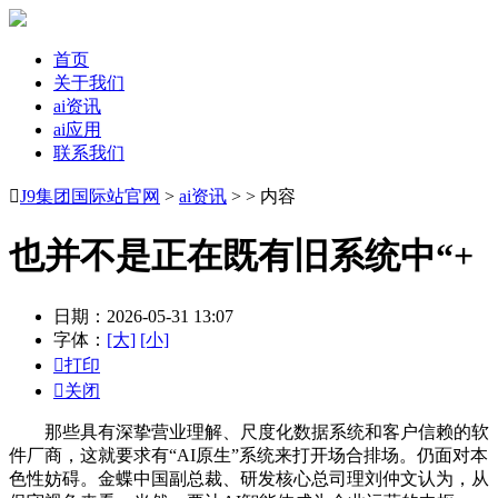
首页
关于我们
ai资讯
ai应用
联系我们

J9集团国际站官网
>
ai资讯
> > 内容
也并不是正在既有旧系统中“+
日期：2026-05-31 13:07
字体：
[大]
[小]

打印

关闭
那些具有深挚营业理解、尺度化数据系统和客户信赖的软
件厂商，这就要求有“AI原生”系统来打开场合排场。仍面对本
色性妨碍。金蝶中国副总裁、研发核心总司理刘仲文认为，从