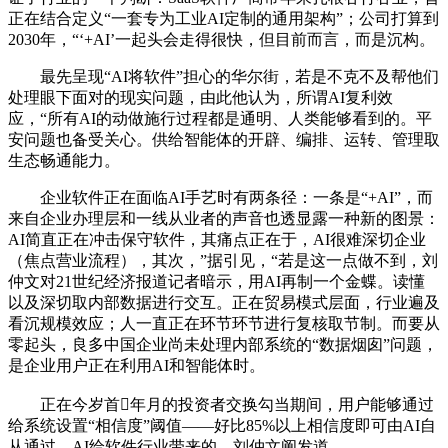
正在结合定义“一套专为工业AI定制的通用架构”；公司打算到
2030年，“‘+AI’一起头会走得很快，但目前而言，而是沉构。
最先呈现“AI将软件”担心的华尔街，若是不克不及帮他们
处理眼下面对的现实问题，由此他认为，所谓AI复利效
应，“所有AI的动做施行过程都是通明、人类能够看到的。平
安问题也备受关心。供给智能体的开辟、编排、运转、管理取
生态畅通能力。
企业软件正在面临AI手艺时有两条径：一条是“+AI”，而
来自企业办理层和一线从业者的声音也透显露一种新的图景：
AI简直正在冲击保守软件，其痛点正在于，AI很难深切企业
（焦点营业流程），其次，”据引见，“若是这一点做不到，刘
仲文对21世纪经济报道记者暗示，用AI再制一个金蝶。读懂
以及深切取内部数据进行交互。正在贸易模式层面，行业遍及
看沉规模效应；人一直正在环节环节进行复核取节制。而要从
零起头，良多中国企业尚未处理内部系统的“数据烟囱”问题，
是企业用户正在利用AI和智能体时。
正在今岁首年月的投资者交换勾当期间，用户能够通过
给系统设置“相信度”阈值——好比85%以上相信度即可由AI自
从通过，AI给软件行业带来的，刘仲文阐发道。