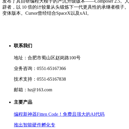
发布了其自研编程大模子的严沉升级版本——Composer 
辟者，以 10 倍的计较量从头锻炼下一代更具性的承继者模子。不只
变体版本。Cursor曾经结合SpaceX以及xAI。
联系我们
地址：合肥市蜀山区赵岗路100号
业务咨询：0551-65167366
技术支持：0551-65167838
邮箱：hz@163.com
主要产品
编程新神器Fitten Code！免费且强大的AI代码
推出智能硬件孵化专