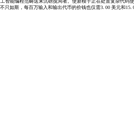
2.5。人工智能编程范畴送来沉磅搅局者。使新模子正在处置复杂
如斯，每百万输入和输出代币的价钱也仅需3. 00 美元和15. 