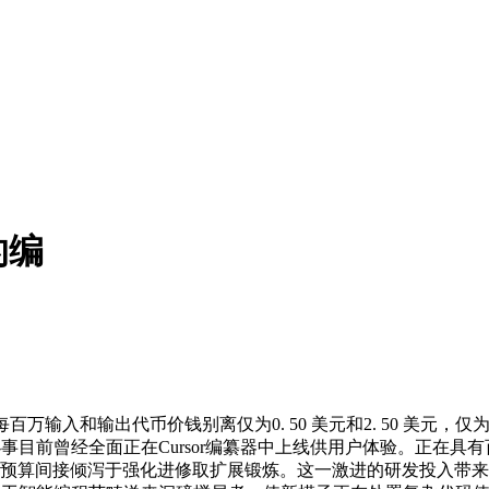
的编
 的每百万输入和输出代币价钱别离仅为0. 50 美元和2. 50 
目前曾经全面正在Cursor编纂器中上线供用户体验。正在具有百万级H
计较预算间接倾泻于强化进修取扩展锻炼。这一激进的研发投入带来了