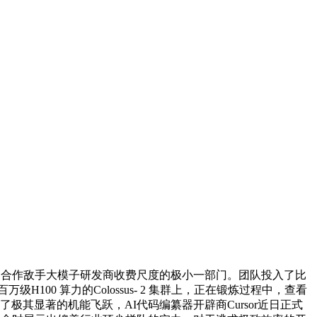
美元，仅为合作敌手大模子研发商收费尺度的极小一部门。团队投入了比
100 算力的Colossus- 2 集群上，正在锻炼过程中，查看
极其显著的机能飞跃，AI代码编纂器开辟商Cursor近日正式