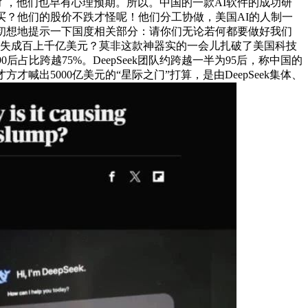
，他们也早有心理预期。所以。中国的一款AI软件的成功研
去买？他们的股价不跌才怪呢！他们分工协做，美国AI的人制一
初想地提示一下国度相关部分：请你们无论若何都要做好我们
丢失成百上千亿美元？莫非这款神器实的一会儿扎破了美国科技
占比跨越75%。DeepSeek团队约跨越一半为95后，称中国的
出5000亿美元的“星际之门”打算，是由DeepSeek集体、