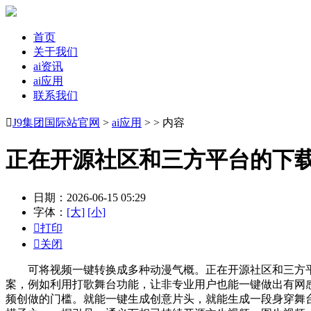
首页
关于我们
ai资讯
ai应用
联系我们

J9集团国际站官网
>
ai应用
> > 内容
正在开源社区和三方平台的下载
日期：2026-06-15 05:29
字体：
[大]
[小]

打印

关闭
可将视频一键转换成多种动漫气概。正在开源社区和三方平台
案，例如利用打歌舞台功能，让非专业用户也能一键做出有网感
频创做的门槛。就能一键生成创意片头，就能生成一段身穿舞