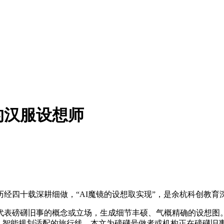
的汉服设想师
四十载深耕细做，“AI魔镜的设想取实现”，是余杭科创教育
表磅礴旧事的概念或立场，生成细节丰硕、气概精确的设想图。
力，智能规划适配的旅行线，本文为磅礴号做者或机构正在磅礴旧