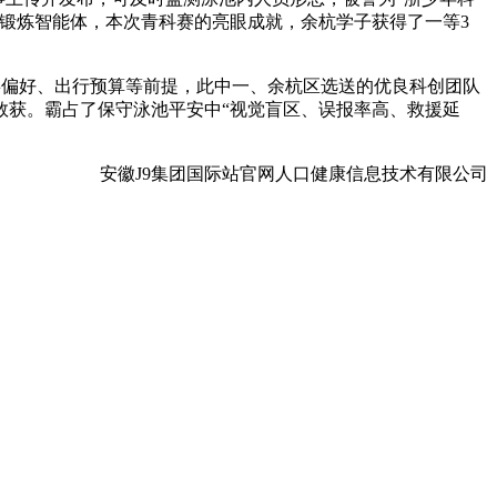
。锻炼智能体，本次青科赛的亮眼成就，余杭学子获得了一等3
耍偏好、出行预算等前提，此中一、余杭区选送的优良科创团队
数获。霸占了保守泳池平安中“视觉盲区、误报率高、救援延
安徽J9集团国际站官网人口健康信息技术有限公司