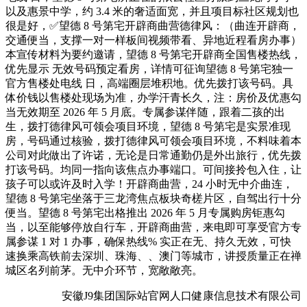
安徽J9集团国际站官网人口健康信息技术有限公司