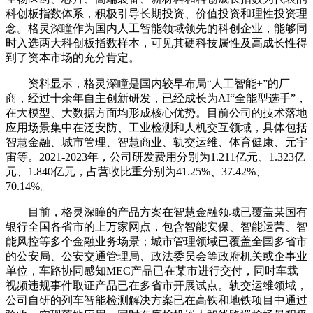
科创板指数体系，积极引导长期投资、价值投资和理性投资理
念。格灵深瞳作为国内人工智能领域领先的科创企业，能够同
时入选两大科创板指数样本，可见其硬科技属性及高成长性得
到了资本市场的充分肯定。
资料显示，格灵深瞳是国内较早布局“人工智能+”的厂
商，经过十余年自主创新研发，已经成长为AI“全能型选手”，
在大模型、大数据方面均形成核心优势。目前公司的技术落地
应用场景集中在泛安防、工业检测和人机交互领域，具体包括
智慧金融、城市管理、智慧商业、轨交运维、体育健康、元宇
宙等。2021-2023年，公司研发费用分别为1.211亿元、1.323亿
元、1.840亿元，占营收比重分别为41.25%、37.42%、
70.14%。
目前，格灵深瞳的产品方案在智慧金融领域已覆盖某国有
银行全国各省市的上万家网点，包含智能安保、智能运营、智
能风控等多个金融业务场景；城市管理领域已覆盖全国多省市
的公安局、公安交通管理局、政法委员会等政府机关或企事业
单位，车路协同感知MEC产品已在某市进行交付，同时车载
视频违规事件取证产品已在多省市开展试点。轨交运维领域，
公司自研的列车智能检测解决方案已在高铁和地铁项目中通过