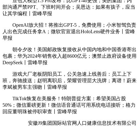
豆包大模型1.5 Pro发布：比GPT-4o更强；美的集团：内
部沟通严禁PPT、下班时间开会；吴恩达：如果有孩子，应当
让其学编程丨雷峰早报
OpenAI放大招！将推出GPT-5，免费使用；小米智驾负责
人出色完成任务拿A；微软官宣退出HoloLens硬件业务丨雷峰
早报
朝令夕改！美国邮政恢复接收从中国内地和中国香港寄出
包裹；华为2024年销售收入超8600亿元；澳禁止政府设备使用
DeepSeek丨雷峰早报
游戏大厂老板阴阳员工，公关急速上线善后：员工上下
班，奔驰接送；赵明离职后，荣耀管理层大洗牌；离谱！蔚来
李斌被男车主强吻丨雷峰早报
TikTok恢复在美服务！特朗普提方案：希望美国占股
50%；微信重磅更新！微信语音通话可用系统电话接听；格力
回应董明珠被停职审查丨雷峰早报
安徽J9集团国际站官网人口健康信息技术有限公司