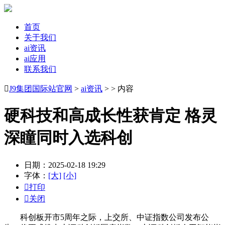
首页
关于我们
ai资讯
ai应用
联系我们

J9集团国际站官网
>
ai资讯
> > 内容
硬科技和高成长性获肯定 格灵
深瞳同时入选科创
日期：2025-02-18 19:29
字体：
[大]
[小]

打印

关闭
科创板开市5周年之际，上交所、中证指数公司发布公