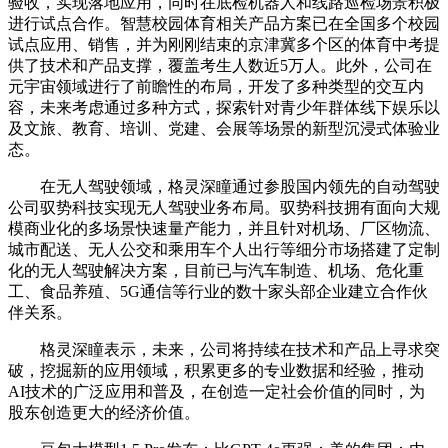
验收，实现落地应用，同时在底检机器人和线路巡检场景积极
进行试点合作。智慧校园体育相关产品方案已在全国多个校园
试点应用、销售，并为刚刚结束的京津冀多个区的体育中考提
供了技术和产品支撑，覆盖考生人数近5万人。此外，公司在
元宇宙领域进行了前瞻性的布局，开发了多种类型的交互内
容，未来考虑通过多种方式，探索针对青少年群体线下娱乐以
及文旅、教育、培训、党建、会展等场景的新型沉浸式体验业
态。
在无人驾驶领域，格灵深瞳通过参股国内领先的自动驾驶
公司驭势科技实现无人驾驶业务布局。驭势科技拥有面向大规
模商业化的多场景快速量产能力，并且针对机场、厂区物流、
城市配送、无人公交和乘用车个人出行等细分市场搭建了定制
化的无人驾驶解决方案，目前已与汽车制造、机场、危化重
工、食品养殖、5G通信等行业的数十家头部企业建立合作伙
伴关系。
格灵深瞳表示，未来，公司将持续在技术和产品上寻求突
破，挖掘新的应用领域，积累更多的专业数据和经验，推动
AI技术的广泛应用和普及，在创造一定社会价值的同时，为
股东创造更大的经济价值。