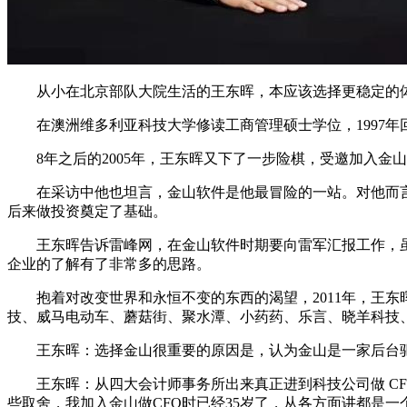
从小在北京部队大院生活的王东晖，本应该选择更稳定的体制
在澳洲维多利亚科技大学修读工商管理硕士学位，1997年
8年之后的2005年，王东晖又下了一步险棋，受邀加入金
在采访中他也坦言，金山软件是他最冒险的一站。对他而言，
后来做投资奠定了基础。
王东晖告诉雷峰网，在金山软件时期要向雷军汇报工作，虽然
企业的了解有了非常多的思路。
抱着对改变世界和永恒不变的东西的渴望，2011年，王东晖
技、威马电动车、蘑菇街、聚水潭、小药药、乐言、晓羊科技、百应
王东晖：选择金山很重要的原因是，认为金山是一家后台驱
王东晖：从四大会计师事务所出来真正进到科技公司做 CF
些取舍，我加入金山做CFO时已经35岁了，从各方面讲都是一