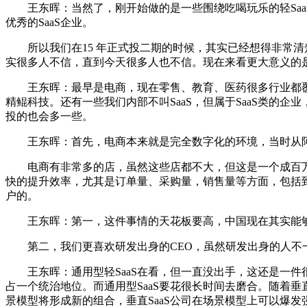
王东晖：当然了，刚开始做的是一些围绕吃喝玩乐的轻Saa
优秀的SaaS企业。
所以我们在15 年正式投二期的时候，其实已经想得非常清楚了
实很多人不信，直到今天很多人也不信。现在来看更大意义的是，Op
王东晖：最早是电商，现在零售、教育、医药很多行业都覆盖了
精鲲科技。还有一些我们内部不叫SaaS，但属于SaaS类的企业，
投的也会多一些。
王东晖：首先，电商本来就是完全数字化的环境，当时从阿里
电商有非常多的店，虽然这些店都不大，但这是一个成百万的
快的提升效率，尤其是订单量、采购量，销售量等方面，包括到
户的。
王东晖：第一，这件事情的天花板要高，中国现在其实能够达到
第二，我们更喜欢研发出身的CEO，虽然研发出身的人不一
王东晖：通用型轻SaaS在看，但一直没出手，这还是一件很
占一个统治地位。而通用型SaaS要花很长时间去磨合。随着
景模型将形成新的组合，垂直SaaS公司在场景模型上可以爆发