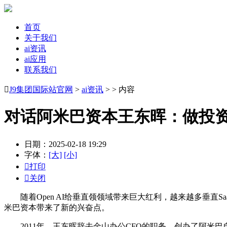
首页
关于我们
ai资讯
ai应用
联系我们

J9集团国际站官网
>
ai资讯
> > 内容
对话阿米巴资本王东晖：做投
日期：2025-02-18 19:29
字体：
[大]
[小]

打印

关闭
随着Open AI给垂直领领域带来巨大红利，越来越多垂直SaaS 公司从“S
米巴资本带来了新的兴奋点。
2011年，王东晖辞去金山办公CFO的职务，创办了阿米巴