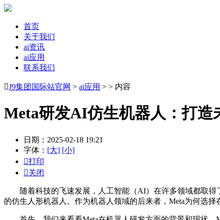
首页
关于我们
ai资讯
ai应用
联系我们

J9集团国际站官网
>
ai应用
> > 内容
Meta研发AI仿生机器人：打
日期：2025-02-18 19:21
字体：
[大]
[小]

打印

关闭
随着科技的飞速发展，人工智能（AI）在许多领域都取得了显
的仿生人形机器人。作为机器人领域的后来者，Meta为何选
首先，我们来看看Meta在机器人研发方面的背景和现状。Met