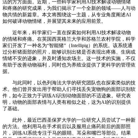
活的方方面面。近期，一些科学家利用AI技术解读动物情绪
和疼痛的研究成果，为我们揭示了一个全新的领域——人与动
物共情的新篇章。本文将围绕这一主题，从专业角度阐述AI
如何破译动物情绪，并展望其未来的应用前景。
近年来，科学家们一直在探索如何利用AI技术解读动物
的情绪和疼痛。在英国西英格兰大学和苏格兰农村学院，科学
家们开发了一种名为“智能猪”（Intellipig）的系统。该系统通
过分析猪面部的照片，能够识别出猪是否表现出疼痛、生病或
情绪不安的迹象，并及时通知农场主。这一技术的实施，不仅
有助于改善动物福利，同时也为养殖业提供了更科学的管理依
据。
与此同时，以色列海法大学的研究团队也在探索类似的技
术。他们曾开发出用于帮助人们寻找丢失宠物狗的面部识别软
件，如今正致力于训练AI识别动物面部的不适迹象。研究表
明，动物的面部表情与人类有相似之处，这为AI的识别提供
了基础。
此外，最近巴西圣保罗大学的一位研究人员尝试了一种新
的方法。他利用马在手术前后以及服用止痛药前后的面部照
片，训练AI系统专注于马的眼睛、耳朵和嘴巴等部位。结果