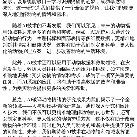
显示，该系统能够自主学习识别疼痛的迹象，成功率达到
88%。这一研究为我们提供了一个全新的视角，让我们能够更
深入地理解动物的情绪和需求。
随着AI技术的不断发展，我们可以预见，未来的动物福
利领域将迎来更多的创新和突破。例如，AI系统可以通过分
析动物的行为、生理指标和面部表情等多维度数据，更精准地
判断其情绪和健康状况。这将有助于我们制定更科学、更人性
化的动物护理方案，进一步改善动物的生活环境。
此外，AI技术还可以应用于动物救援和救助领域。在灾
害发生后，救援人员往往面临巨大的压力和挑战，如何快速、
准确地识别出受灾动物的情绪和需求，成为了一项至关重要的
任务。而AI系统的应用，将有助于提高救援的效率和准确
性，为受灾动物提供更多的关爱和帮助。
总之，AI破译动物情绪的研究成果为我们揭示了一个全
新的领域——人与动物共情的新篇章。通过深入研究和应用
AI技术，我们不仅可以更精准地理解动物的内心世界，还可
以制定更科学、更人性化的动物护理方案。这不仅有助于改善
动物的生活环境，同时也为人类与动物的和谐共生提供了更多
的可能性。未来，我们期待着AI技术在动物福利领域发挥更