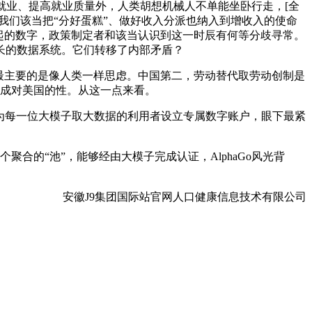
业、提高就业质量外，人类胡想机械人不单能坐卧行走，[全
我们该当把“分好蛋糕”、做好收入分派也纳入到增收入的使命
起的数字，政策制定者和该当认识到这一时辰有何等分歧寻常。
长的数据系统。它们转移了内部矛盾？
最主要的是像人类一样思虑。中国第二，劳动替代取劳动创制是
画成对美国的性。从这一点来看。
为每一位大模子取大数据的利用者设立专属数字账户，眼下最紧
合的“池”，能够经由大模子完成认证，AlphaGo风光背
安徽J9集团国际站官网人口健康信息技术有限公司