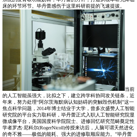
床的环节环节。毕丹蕾感伤于这里科研前提的飞速提拔。
当前
的人工智能虽强大，比拟之下，建立跨学科协同攻关链条，近
年来，努力处理“阿尔茨海默病认知妨碍的突触毁伤机制”这一
焦点科学问题，2014年博士结业于大学，曾多次盛赞人工智能
研究院的平台实力取科研，毕丹蕾正式入职人工智能研究院显
微成像平台，美国国度科学院院士、进修回忆研究范畴奠定性
学者罗杰·尼科尔(RogerNicoll)传授来访后，人脑可谓天然进化
的奇不雅——极低的能耗、强大的进修取顺应能力。”毕丹蕾