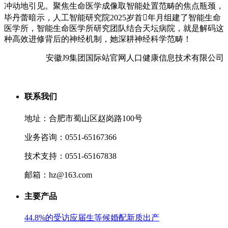
冲动地引见。聚焦生命医学成像取智能处置范畴的焦点瓶颈，
毕丹蕾暗示，人工智能研究院2025岁首年月组建了智能生命
医学所，智能生命医学所研究团队结合天坛病院，就是解码这
种高效进修背后的神经机制，她深耕神经科学范畴！
安徽J9集团国际站官网人口健康信息技术有限公司
联系我们
地址：合肥市蜀山区赵岗路100号
业务咨询：0551-65167366
技术支持：0551-65167838
邮箱：hz@163.com
主要产品
44.8%的受访应届生等候婚配新质出产