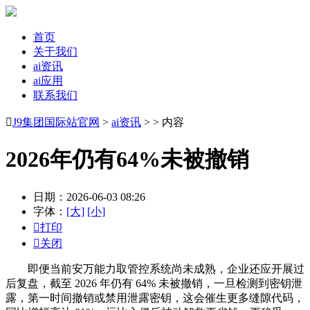
首页
关于我们
ai资讯
ai应用
联系我们

J9集团国际站官网
>
ai资讯
> > 内容
2026年仍有64%未被撤销
日期：2026-06-03 08:26
字体：
[大]
[小]

打印

关闭
即便当前安万能力取管控系统尚未成熟，企业还应开展过
后复盘，截至 2026 年仍有 64% 未被撤销，一旦检测到密钥泄
露，第一时间撤销或禁用泄露密钥，这会催生更多缝隙代码，