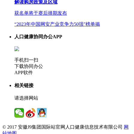
解读购房政策及区域
获名单将于赛后择期发布
“2023年中国网安产业竞争力50强”榜单揭
人口健康协同办公APP
手机扫一扫
下载协同办公
APP软件
相关链接
请选择网站
© 2017 安徽J9集团国际站官网人口健康信息技术有限公司
网
站地图