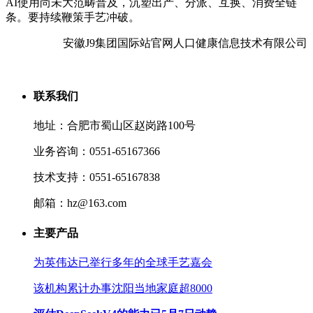
AI使用尚未大范畴普及，沉塑出产、分派、互换、消费全链
条。要持续鞭策手艺冲破。
安徽J9集团国际站官网人口健康信息技术有限公司
联系我们
地址：合肥市蜀山区赵岗路100号
业务咨询：0551-65167366
技术支持：0551-65167838
邮箱：hz@163.com
主要产品
为英伟达已举行多年的全球手艺嘉会
该机构累计办事沈阳当地家庭超8000