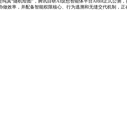
真“随机绘图”，腾讯自研AI设想智能体平台Ardot正式公测，
拔协做效率，并配备智能权限核心、行为逃溯和无缝交代机制，正