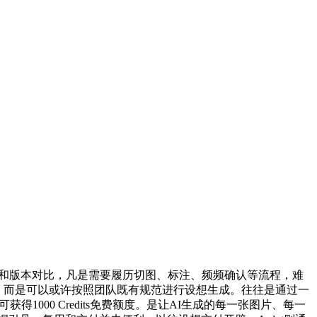
馈和版本对比，凡是需要履历切图、标注、频频确认等流程，难
高。而是可以或许按照团队既有规范进行设想生成。往往是通过一
000 Credits免费额度。是让AI生成的每一张图片、每一