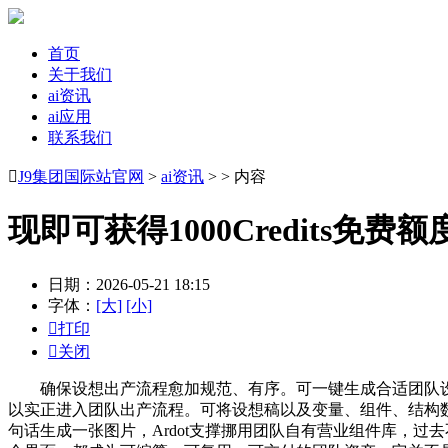
首页
关于我们
ai资讯
ai应用
联系我们

J9集团国际站官网
>
ai资讯
> > 内容
现即可获得1000Credits免费额
日期：2026-05-21 18:15
字体：
[大]
[小]

打印

关闭
确保设想出产流程愈加规范、有序。可一键生成合适团队设想
以实正进入团队出产流程。可将设想稿以及变量、组件、结构数
句话生成一张图片，Ardot支撑挪用团队自有营业组件库，过去不