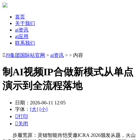
首页
关于我们
ai资讯
ai应用
联系我们

J9集团国际站官网
>
ai资讯
> > 内容
制AI视频IP合做新模式从单点
演示到全流程落地
日期：2026-06-11 12:05
字体：
[大]
[小]

打印

关闭
步履荒原：灵锶智能肖恺受邀ICRA 2026颁发从题，火山