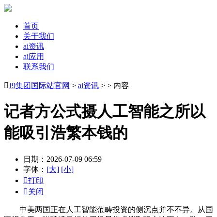
首页
关于我们
ai资讯
ai应用
联系我们

J9集团国际站官网
>
ai资讯
> > 内容
记者方公式摄人工智能之所以
能吸引浩繁本钱的
日期：2026-07-09 06:59
字体：
[大]
[小]

打印

关闭
中美两国正在人工智能范畴投资的侧沉点并不不异。从国